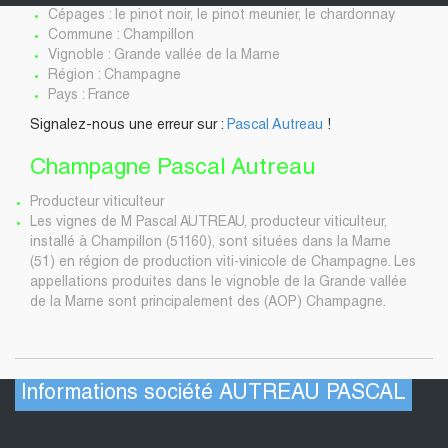
Cépages : le pinot noir, le pinot meunier, le chardonnay
Commune : Champillon
Vignoble : Grande vallée de la Marne
Région : Champagne
Pays : France
Signalez-nous une erreur sur :
Pascal Autreau
!
Champagne Pascal Autreau
Producteur viticulteur
Les vignes de M Pascal AUTREAU, producteur viticulteur,
installé à Champillon (51160), sont situées dans la Marne
(51) en région de production viti-vinicole de Champagne. Les
appellations produites dans le vignoble de la Grande vallée
de la Marne sont principalement des (AOP) Champagne.
Informations société AUTREAU PASCAL