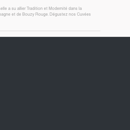
lle a su allier Tradition et Modernité dans la
mpagne et de Bouzy Rouge. Dégustez nos Cuvées