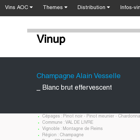
Vins AOC
Themes
Distribution
Infos-vi
Vinup
Champagne Alain Vesselle
_ Blanc brut effervescent
Cépages : Pinot noir - Pinot meunier - Chardonn
Commune : VAL DE LIVRE
Vignoble : Montagne de Reims
Région : Champagne