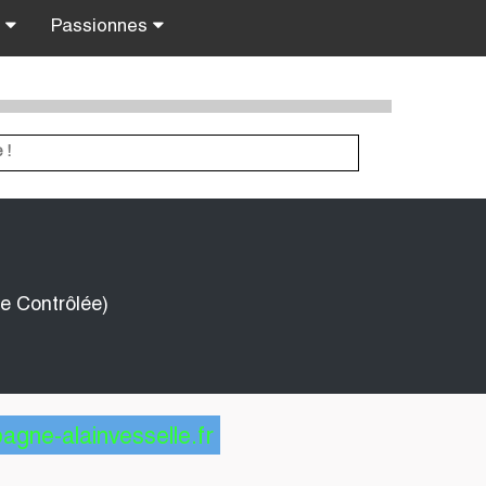
s
Passionnes
e Contrôlée)
gne-alainvesselle.fr