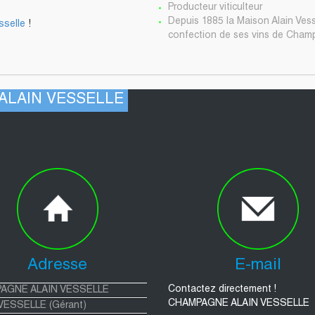
Producteur viticulteur
Depuis 1885 la Maison Alain Vesse
sselle
!
confection de ses vins de Cha
E ALAIN VESSELLE
Adresse
E-mail
Contactez directement !
AGNE ALAIN VESSELLE
CHAMPAGNE ALAIN VESSELLE
 VESSELLE (Gérant)