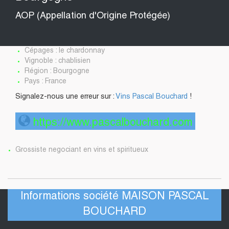
AOP (Appellation d'Origine Protégée)
Cépages : le chardonnay
Vignoble : chablisien
Région : Bourgogne
Pays : France
Signalez-nous une erreur sur :
Vins Pascal Bouchard
!
https://www.pascalbouchard.com
Grossiste negociant en vins et spiritueux
Informations société MAISON PASCAL
BOUCHARD