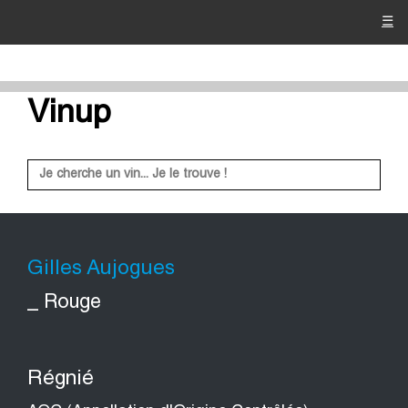
☰
Vinup
Gilles Aujogues
_ Rouge
Régnié