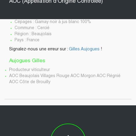
AOC (Appellation d'Origine Contrôlée)
Cépages : Gamay noir à jus blanc 100%
Commune : Cercié
Région : Beaujolais
Pays : France
Signalez-nous une erreur sur :
Gilles Aujogues
!
Aujogues Gilles
Producteur viticulteur
AOC Beaujolais Villages Rouge AOC Morgon AOC Régnié
AOC Côte de Brouilly