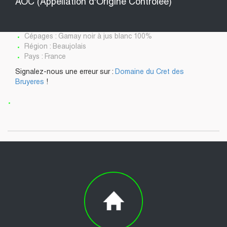
AOC (Appellation d'Origine Contrôlée)
Cépages : Gamay noir à jus blanc 100%
Région : Beaujolais
Pays : France
Signalez-nous une erreur sur :
Domaine du Cret des
Bruyeres
!