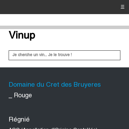
☰
Vinup
Domaine du Cret des Bruyeres
_ Rouge
Régnié