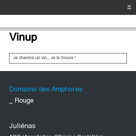
☰
Vinup
Domaine des Amphores
_ Rouge
Juliénas