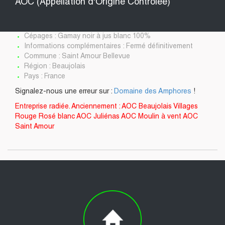
AOC (Appellation d'Origine Contrôlée)
Cépages : Gamay noir à jus blanc 100%
Informations complémentaires : Fermé définitivement
Commune : Saint Amour Bellevue
Région : Beaujolais
Pays : France
Signalez-nous une erreur sur :
Domaine des Amphores
!
Entreprise radiée. Anciennement : AOC Beaujolais Villages
Rouge Rosé blanc AOC Juliénas AOC Moulin à vent AOC
Saint Amour