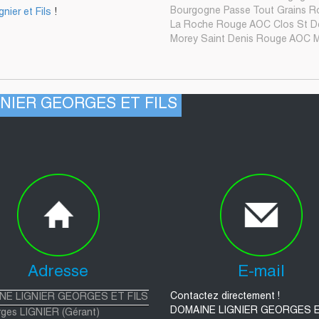
Bourgogne Passe Tout Grains 
ier et Fils
!
La Roche Rouge AOC Clos St D
Morey Saint Denis Rouge AOC 
IGNIER GEORGES ET FILS
Adresse
E-mail
Contactez directement !
NE LIGNIER GEORGES ET FILS
DOMAINE LIGNIER GEORGES E
ges LIGNIER (Gérant)