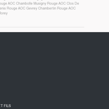
Rouge AOC Chambolle Musigny Rouge AOC Clos De
enis Rouge AOC Gevrey Chambertin Rouge AOC
Morey
T FILS