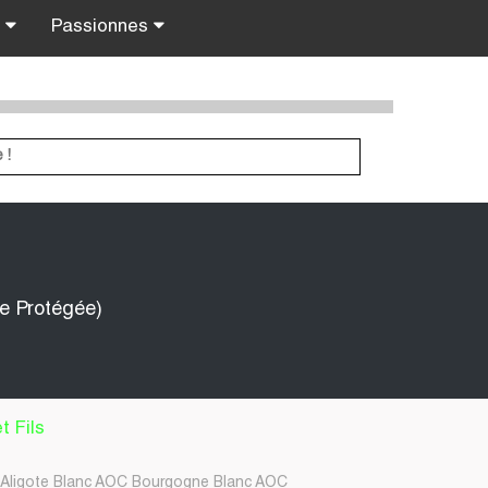
s
Passionnes
ne Protégée)
t Fils
Aligote Blanc AOC Bourgogne Blanc AOC