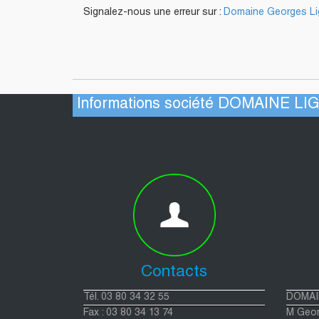
Signalez-nous une erreur sur :
Domaine Georges Lign
Informations société DOMAINE L
Contacts
Tél. 03 80 34 32 55
DOMAI
Fax : 03 80 34 13 74
M Geor