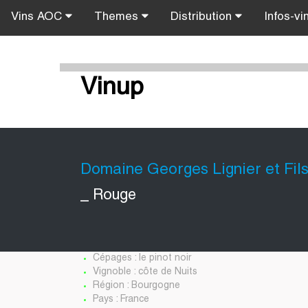
Vins AOC
Themes
Distribution
Infos-vi
Vinup
Domaine Georges Lignier et Fil
_ Rouge
Cépages : le pinot noir
Vignoble : côte de Nuits
Région : Bourgogne
Pays : France