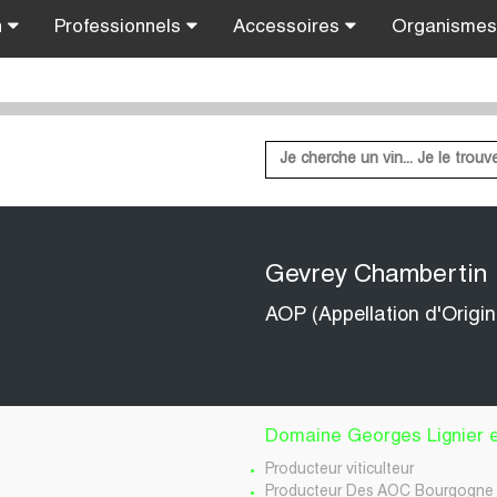
n
Professionnels
Accessoires
Organisme
s
Gevrey Chambertin
AOP (Appellation d'Origi
Domaine Georges Lignier e
Producteur viticulteur
Producteur Des AOC Bourgogne 