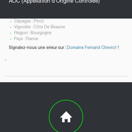
AOC (Appellation d'Origine Contrôlée)
Cépages : Pinot
Vignoble : Côte De Beaune
Région : Bourgogne
Pays : France
Signalez-nous une erreur sur :
Domaine Fernand Chevrot
!