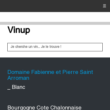
☰
Vinup
Domaine Fabienne et Pierre Saint
Arroman
_ Blanc
Bourgogne Cote Chalonnaise