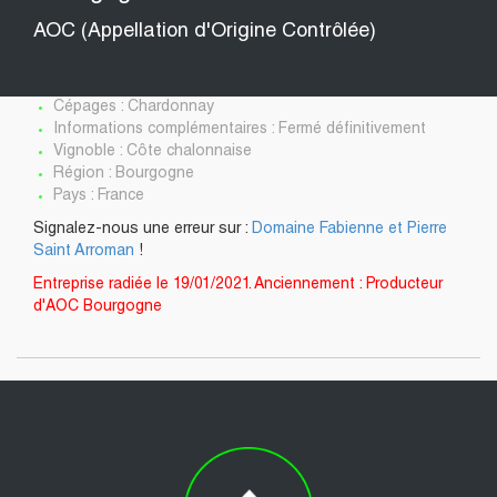
AOC (Appellation d'Origine Contrôlée)
Cépages : Chardonnay
Informations complémentaires : Fermé définitivement
Vignoble : Côte chalonnaise
Région : Bourgogne
Pays : France
Signalez-nous une erreur sur :
Domaine Fabienne et Pierre
Saint Arroman
!
Entreprise radiée le 19/01/2021. Anciennement : Producteur
d'AOC Bourgogne