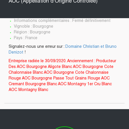
AOC (Appellation d'Origine Contrôlée)
Informations complémentaires : Fermé définitivement
Vignoble : Bourgogne
Région : Bourgogne
Pays : France
Signalez-nous une erreur sur :
Domaine Christian et Bruno
Denizot
!
Entreprise radiée le 30/09/2020. Anciennement : Producteur
Des AOC Bourgogne Aligote Blanc AOC Bourgogne Cote
Chalonnaise Blanc AOC Bourgogne Cote Chalonnaise
Rouge AOC Bourgogne Passe Tout Grains Rouge AOC
Cremant Bourgogne Blanc AOC Montagny 1er Cru Blanc
AOC Montagny Blanc