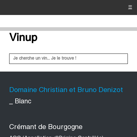
☰
Vinup
Domaine Christian et Bruno Denizot
_ Blanc
Crémant de Bourgogne