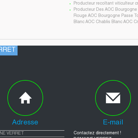
Producteur recoltant viticulteur 
Producteur Des AOC Bourgogne 
Rouge AOC Bourgogne Passe Tou
Blanc AOC Chablis Blanc AOC C
ERRET
Adresse
E-mail
Contactez directement !
NE VERRET