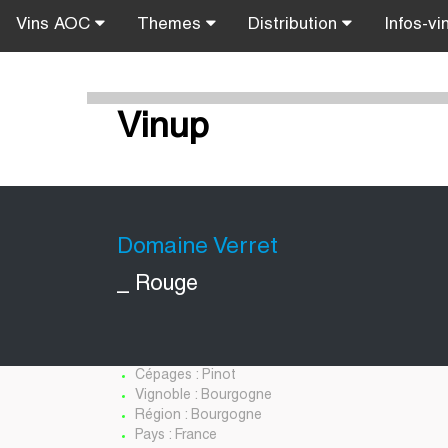
Vins AOC
Themes
Distribution
Infos-vi
Vinup
Domaine Verret
_ Rouge
Cépages : Pinot
Vignoble : Bourgogne
Région : Bourgogne
Pays : France