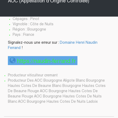
AOC (Appellation d'Origine Contrôlée)
Cépages : Pinot
Vignoble : Côte de Nuits
Région : Bourgogne
Pays : France
Signalez-nous une erreur sur :
Domaine Henri Naudin
Ferrand
!
https://naudin-ferrand.fr
Producteur viticulteur cremant
Producteur Des AOC Bourgogne Aligote Blanc Bourgogne
Hautes Cotes De Beaune Blanc Bourgogne Hautes Cotes
De Beaune Rouge AOC Bourgogne Hautes Cotes De
Beaune Rouge AOC Bourgogne Hautes Cotes De Nuits
Blanc AOC Bourgogne Hautes Cotes De Nuits Ladoix