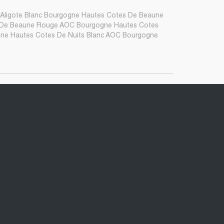
Aligote Blanc Bourgogne Hautes Cotes De Beaune
 De Beaune Rouge AOC Bourgogne Hautes Cotes
e Hautes Cotes De Nuits Blanc AOC Bourgogne