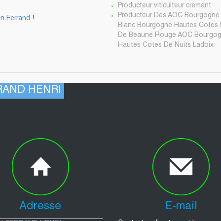
Producteur viticulteur cremant
Producteur Des AOC Bourgogne 
n Ferrand
!
Blanc Bourgogne Hautes Cotes
De Beaune Rouge AOC Bourgogn
Hautes Cotes De Nuits Ladoix
RRAND HENRI
Adresse
E-mail