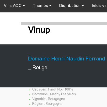
Vins AOC
Themes
Distribution
Infos-vi
Vinup
Domaine Henri Naudin Ferrand
_ Rouge
Cépages : Pinot Noir 100%
Commune : Magny Les Villers
Vignoble : Bourgogne
Région : Bourgogne