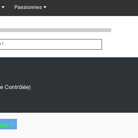
s
Passionnes
e Contrôlée)
and.fr