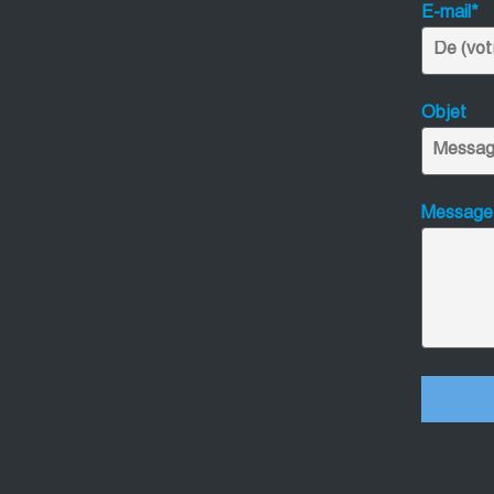
E-mail*
Objet
Message