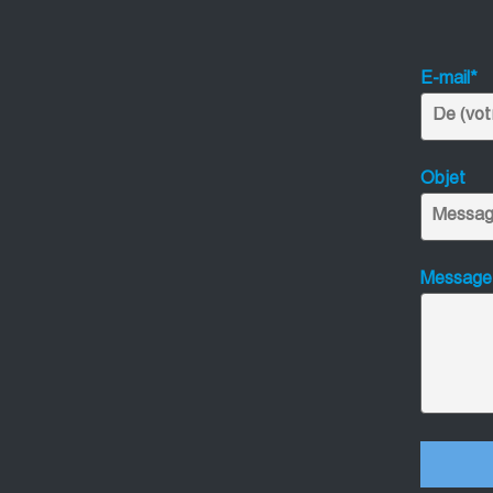
E-mail*
Objet
Message